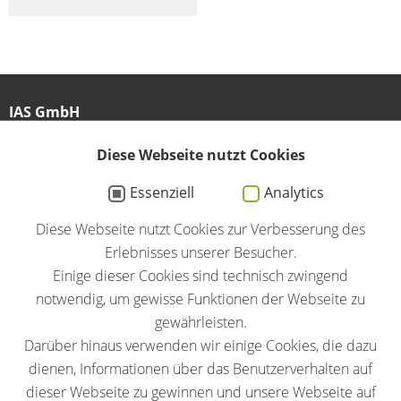
IAS GmbH
Am Großen Teich 27
Diese Webseite nutzt Cookies
58640 Iserlohn
Essenziell
Analytics
02371 / 4346-0
Diese Webseite nutzt Cookies zur Verbesserung des
info@ias-induction.com
Erlebnisses unserer Besucher.
Einige dieser Cookies sind technisch zwingend
notwendig, um gewisse Funktionen der Webseite zu
gewährleisten.
Darüber hinaus verwenden wir einige Cookies, die dazu
Allgemeine Einkaufsbedingungen
dienen, Informationen über das Benutzerverhalten auf
Verhaltenskodex
dieser Webseite zu gewinnen und unsere Webseite auf