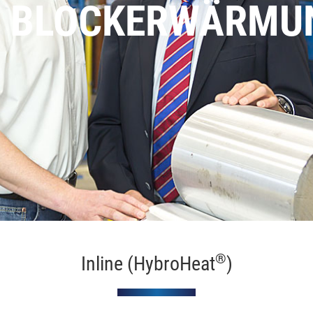
BLOCKERWÄRMU
®
Inline (HybroHeat
)