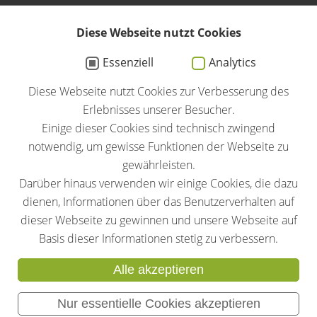
Am Großen Teich 27
58640 Iserlohn
Diese Webseite nutzt Cookies
Essenziell
Analytics
02371 / 4346-0
Diese Webseite nutzt Cookies zur Verbesserung des
info@ias-induction.com
Erlebnisses unserer Besucher.
Einige dieser Cookies sind technisch zwingend
notwendig, um gewisse Funktionen der Webseite zu
gewährleisten.
Darüber hinaus verwenden wir einige Cookies, die dazu
Allgemeine Einkaufsbedingungen
dienen, Informationen über das Benutzerverhalten auf
Verhaltenskodex
dieser Webseite zu gewinnen und unsere Webseite auf
Basis dieser Informationen stetig zu verbessern.
Alle akzeptieren
Impressum
Nur essentielle Cookies akzeptieren